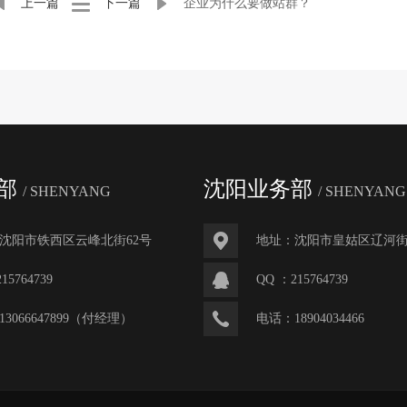
上一篇
下一篇
企业为什么要做站群？
部
沈阳业务部
/ SHENYANG
/ SHENYANG
沈阳市铁西区云峰北街62号
地址：沈阳市皇姑区辽河街
215764739
QQ ：
215764739
13066647899
（付经理）
电话：
18904034466