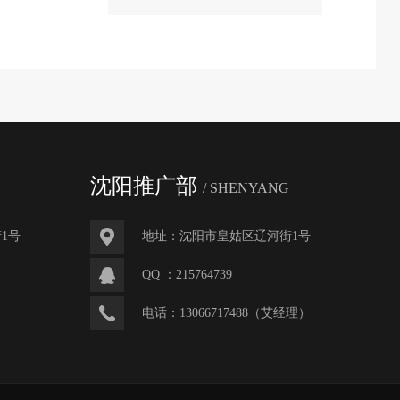
沈阳推广部
/ SHENYANG
1号
地址：沈阳市皇姑区辽河街1号
QQ ：
215764739
电话：
13066717488
（艾经理）