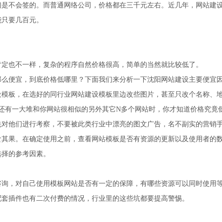
们是不会签的。而普通网络公司，价格都在三千元左右。近几年，网站建
能只要几百元。
肯定也不一样，复杂的程序自然价格很高，简单的当然就比较低了。
么便宜，到底价格低哪里？下面我们来分析一下沈阳网站建设主要便宜因
设模板，在选好的同行业网站建设模板里边改些图片，甚至只改个名称、
上还有一大堆和你网站很相似的另外其它N多个网站时，你才知道价格究竟
先对他们进行考察，不要被此类行业中漂亮的图文广告，名不副实的营销
食其果。在确定使用之前，查看网站模板是否有资源的更新以及使用者的
选择的参考因素。
咨询，对自己使用模板网站是否有一定的保障，有哪些资源可以同时使用
配套插件也有二次付费的情况，行业里的这些坑都要提高警惕。