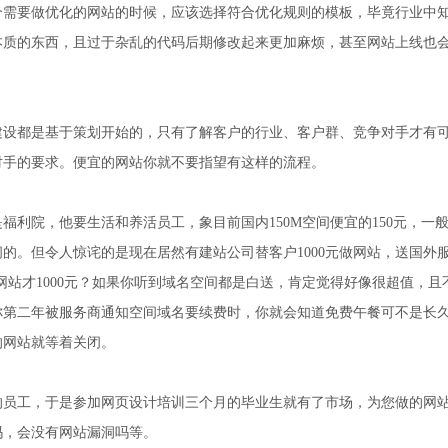
个需要做优化的网站的时候，应该选择符合优化规则的模板，毕竟行业中
本质的东西，且过于杂乱的代码后期修改起来更加麻烦，甚至网站上线也
建设都是基于策划开始的，只有了解客户的行业、客户群、竞争对手才有
对手的要求。便宜的网站你就不要指望有这样的流程。
利院，他要生活和养活员工，象目前国内150M空间便宜的150元，一般的
的。但令人惊诧的是现在居然有建站公司替客户1000元做网站，送国外
网站才1000元？如果你听到域名空间都是白送，肯定觉得好像很超值，且
你第二年被服务商通知空间域名要续费时，你就会知道免费午餐可不是长
的网站就等着关闭。
的员工，于是参加网页设计培训三个月的毕业生就有了市场，为您做的网
吗，会没有网站漏洞吗等。