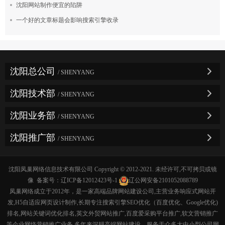
沈阳网站制作便宜的陷阱
一个好的文章标题会影响搜索引擎收录
沈阳总公司
/ SHENYANG
沈阳技术部
/ SHENYANG
沈阳业务部
/ SHENYANG
沈阳推广部
/ SHENYANG
沈阳凤巢网络信息技术有限公司 Copyright © 2012-2021. 未经许可,不可拷贝或镜
像 备案号：
辽ICP备12012423号-1
辽公网安备2101052088789
凤巢网络成立于2012年，是一家高端品牌网站建设公司,主营业务响应式网站开
发,H5自适应网页设计制作,长期专注搜索引擎SEO优化（百度优化、Google优化)
排名,网站关键词优化排名,英文外贸网站推广,百度爱采购平台推广,软文营销推广
等企业网络营销推广业务,多年来深耕高端网站建设，服务于众多大中小型公司网