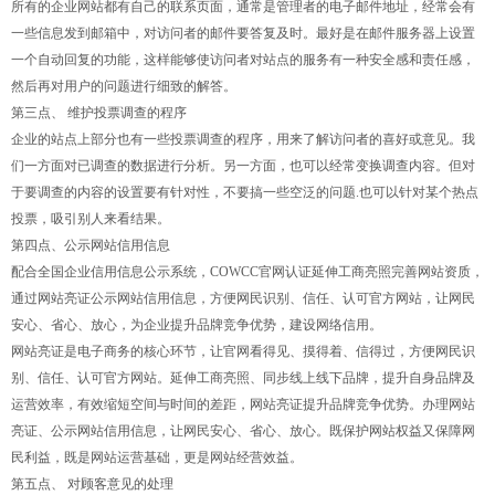
所有的企业网站都有自己的联系页面，通常是管理者的电子邮件地址，经常会有
一些信息发到邮箱中，对访问者的邮件要答复及时。最好是在邮件服务器上设置
一个自动回复的功能，这样能够使访问者对站点的服务有一种安全感和责任感，
然后再对用户的问题进行细致的解答。
第三点、 维护投票调查的程序
企业的站点上部分也有一些投票调查的程序，用来了解访问者的喜好或意见。我
们一方面对已调查的数据进行分析。另一方面，也可以经常变换调查内容。但对
于要调查的内容的设置要有针对性，不要搞一些空泛的问题.也可以针对某个热点
投票，吸引别人来看结果。
第四点、公示网站信用信息
配合全国企业信用信息公示系统，COWCC官网认证延伸工商亮照完善网站资质，
通过网站亮证公示网站信用信息，方便网民识别、信任、认可官方网站，让网民
安心、省心、放心，为企业提升品牌竞争优势，建设网络信用。
网站亮证是电子商务的核心环节，让官网看得见、摸得着、信得过，方便网民识
别、信任、认可官方网站。延伸工商亮照、同步线上线下品牌，提升自身品牌及
运营效率，有效缩短空间与时间的差距，网站亮证提升品牌竞争优势。办理网站
亮证、公示网站信用信息，让网民安心、省心、放心。既保护网站权益又保障网
民利益，既是网站运营基础，更是网站经营效益。
第五点、 对顾客意见的处理